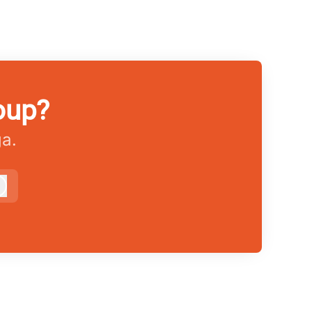
oup?
ga.
Logga in