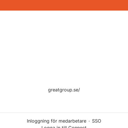
greatgroup.se/
Inloggning för medarbetare
·
SSO
Logga in till Connect