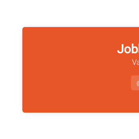
Job
Va